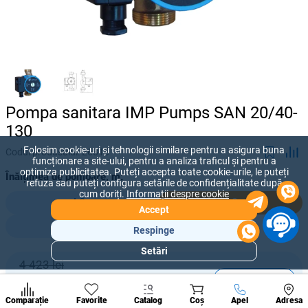
Pompa sanitara IMP Pumps SAN 20/40-
130
Folosim cookie-uri și tehnologii similare pentru a asigura buna
Codul produsului:
26815
funcționare a site-ului, pentru a analiza traficul și pentru a
optimiza publicitatea. Puteți accepta toate cookie-urile, le puteți
Înălțimea de pompare, m:
refuza sau puteți configura setările de confidențialitate după
cum doriți.
Informații despre cookie
4,0
4,0
Accept
5,7
Respinge
Setări
Secțiuni
4 423 lei
populare
-
+
3 751
lei
Condi
A suna
Comparație
Favorite
Catalog
Coș
Apel
Adresa
de per