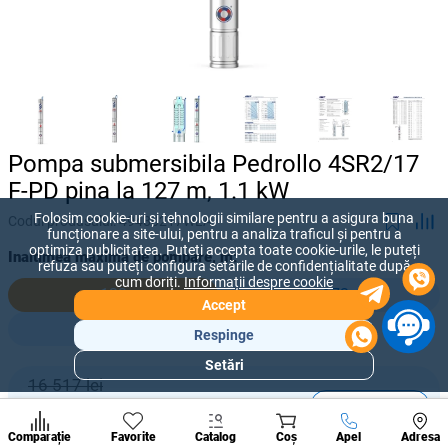
Pompa submersibila Pedrollo 4SR2/17
F-PD pina la 127 m, 1.1 kW
Folosim cookie-uri și tehnologii similare pentru a asigura buna
Codul produsului:
49480217WLA
funcționare a site-ului, pentru a analiza traficul și pentru a
optimiza publicitatea. Puteți accepta toate cookie-urile, le puteți
Inaltimea maxima de pompare, m:
refuza sau puteți configura setările de confidențialitate după
cum doriți.
Informații despre cookie
133
172
Accept
250
Respinge
Setări
Secțiuni
16 517 lei
populare
-
+
13 715
lei
Condi
A suna
Comparație
Favorite
Catalog
Coș
Apel
Adresa
de per