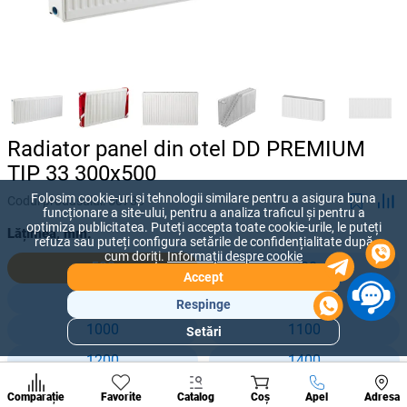
Radiator panel din otel DD PREMIUM
TIP 33 300x500
Folosim cookie-uri și tehnologii similare pentru a asigura buna
Codul produsului:
50786
funcționare a site-ului, pentru a analiza traficul și pentru a
optimiza publicitatea. Puteți accepta toate cookie-urile, le puteți
Lățimea, mm:
refuza sau puteți configura setările de confidențialitate după
cum doriți.
Informații despre cookie
500
700
Accept
800
900
Respinge
1000
1100
Setări
Secțiuni
populare
1200
1400
Condi
1500
1600
A suna
Comparație
Favorite
Catalog
Coș
Apel
Adresa
de per