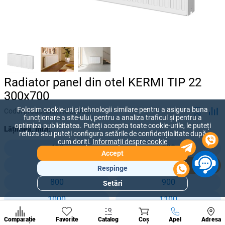
Radiator panel din otel KERMI TIP 22
300x700
Folosim cookie-uri și tehnologii similare pentru a asigura buna
Codul produsului:
KO220307
funcționare a site-ului, pentru a analiza traficul și pentru a
optimiza publicitatea. Puteți accepta toate cookie-urile, le puteți
Lățimea, mm:
refuza sau puteți configura setările de confidențialitate după
cum doriți.
Informații despre cookie
400
500
Accept
600
700
Respinge
800
900
Setări
Secțiuni
populare
1000
1100
Condi
1200
1400
A suna
Comparație
Favorite
Catalog
Coș
Apel
Adresa
de per