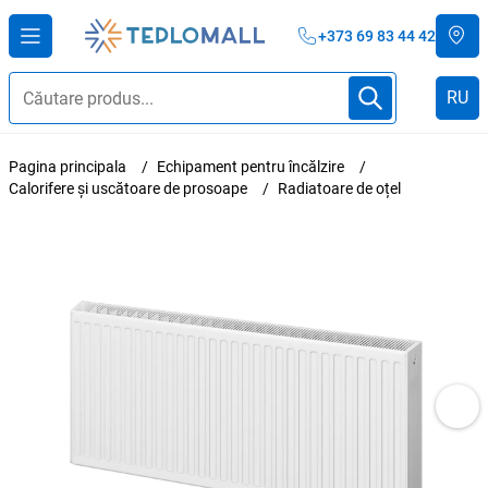
+373 69 83 44 42
RU
Pagina principala
Echipament pentru încălzire
Calorifere și uscătoare de prosoape
Radiatoare de oțel