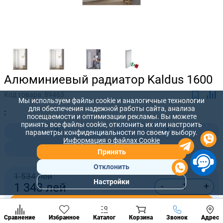
Алюминиевый радиатор Kaldus 1600
Код товара:
89463
Мы используем файлы cookie и аналогичные технологии
для обеспечения надежной работы сайта, анализа
:
посещаемости и оптимизации рекламы. Вы можете
принять все файлы cookie, отклонить их или настроить
3
4
параметры конфиденциальности по своему выбору.
Информация о файлах Cookie
5
Принять
Отклонить
1 534 лей
Настройки
-
+
1 343
лей
Популярны
разделы
Купить сейчас
Наст
Позвонить
Сравнение
Избранное
Каталог
Корзина
Звонок
Адрес
конд