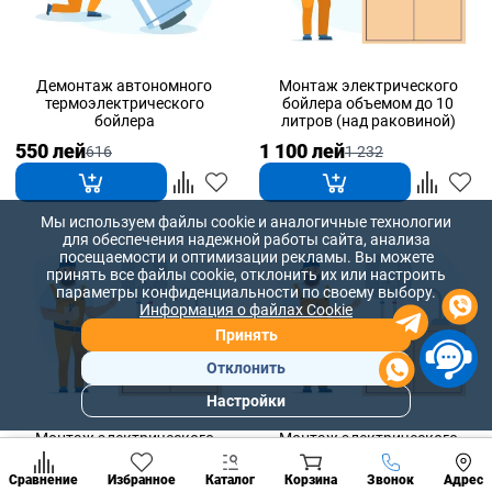
Демонтаж автономного
Монтаж электрического
термоэлектрического
бойлера объемом до 10
бойлера
литров (над раковиной)
550 лей
1 100 лей
616
1 232
Мы используем файлы cookie и аналогичные технологии
для обеспечения надежной работы сайта, анализа
посещаемости и оптимизации рекламы. Вы можете
принять все файлы cookie, отклонить их или настроить
параметры конфиденциальности по своему выбору.
Информация о файлах Cookie
Принять
Отклонить
Настройки
Популярны
разделы
Монтаж электрического
Монтаж электрического
бойлера объемом до 15
бойлера объемом до 30
Наст
литров (над раковиной)
литров (над раковиной)
Позвонить
Сравнение
Избранное
Каталог
Корзина
Звонок
Адрес
конд