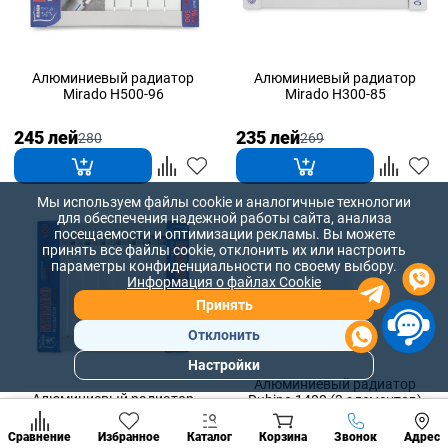
Алюминиевый радиатор
Алюминиевый радиатор
Mirado H500-96
Mirado H300-85
245 лей
235 лей
280
269
Мы используем файлы cookie и аналогичные технологии
для обеспечения надежной работы сайта, анализа
посещаемости и оптимизации рекламы. Вы можете
принять все файлы cookie, отклонить их или настроить
параметры конфиденциальности по своему выбору.
Информация о файлах Cookie
Принять
Отклонить
Настройки
Популярны
Алюминиевый радиатор
разделы
Алюминиевый радиатор
Rubino 1400 (3 элементов)
Mirado 600
Наст
Позвонить
Сравнение
Избранное
Каталог
Корзина
Звонок
Адрес
конд
4 398 лей
5 027