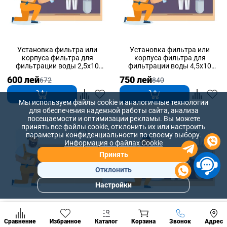
Установка фильтра или
Установка фильтра или
корпуса фильтра для
корпуса фильтра для
фильтрации воды 2,5x10
фильтрации воды 4,5x10
дюймов
дюймов
600 лей
750 лей
672
840
Мы используем файлы cookie и аналогичные технологии
для обеспечения надежной работы сайта, анализа
посещаемости и оптимизации рекламы. Вы можете
принять все файлы cookie, отклонить их или настроить
параметры конфиденциальности по своему выбору.
Информация о файлах Cookie
Принять
Отклонить
Настройки
Популярны
разделы
Установка фильтра или
Установка системы
Наст
корпуса фильтра для
обратного осмоса до 50
Позвонить
Сравнение
Избранное
Каталог
Корзина
Звонок
Адрес
конд