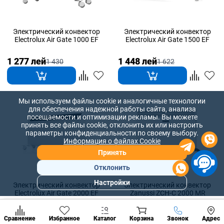
Электрический конвектор
Электрический конвектор
Electrolux Air Gate 1000 EF
Electrolux Air Gate 1500 EF
1 277 лей
1 448 лей
1 430
1 622
Мы используем файлы cookie и аналогичные технологии
для обеспечения надежной работы сайта, анализа
посещаемости и оптимизации рекламы. Вы можете
принять все файлы cookie, отклонить их или настроить
параметры конфиденциальности по своему выбору.
Информация о файлах Cookie
Принять
Отклонить
Настройки
Электрический конвектор
Электрический конвектор
Популярны
Electrolux Air Gate 2000 EF
Zanussi ZCH-С 2000 MR
разделы
Наст
1 542 лей
1 729 лей
1 727
1 936
Позвонить
Сравнение
Избранное
Каталог
Корзина
Звонок
Адрес
конд