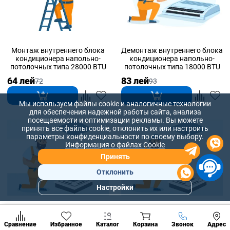
Монтаж внутреннего блока
Демонтаж внутреннего блока
кондиционера напольно-
кондиционера напольно-
потолочных типа 28000 BTU
потолочных типа 18000 BTU
64 лей
83 лей
72
93
Мы используем файлы cookie и аналогичные технологии
для обеспечения надежной работы сайта, анализа
посещаемости и оптимизации рекламы. Вы можете
принять все файлы cookie, отклонить их или настроить
параметры конфиденциальности по своему выбору.
Информация о файлах Cookie
Принять
Отклонить
Настройки
Популярны
разделы
Демонтаж внутреннего блока
Демонтаж внутреннего блока
Наст
кондиционера кассетного
кондиционера кассетного
Позвонить
Сравнение
Избранное
Каталог
Корзина
Звонок
Адрес
конд