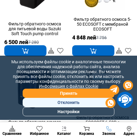
Фильтр обратного осмоса 5-
Фильтр обратного осмоса
50 ECOSOFT с мембраной
для питьевой воды Suzuki
ECOSOFT
Soft Touch pump control
4 848 лей
7 756
6 500 лей
7 280
Мы используем файлы cookie и аналогичные технологии
для обеспечения надежной работы сайта, анализа
посещаемости и оптимизации рекламы. Вы можете
принять все файлы cookie, отклонить их или настроить
параметры конфиденциальности по своему выбору.
Информация о файлах Cookie
Принять
Отклонить
Настройки
Популярны
Фильтр обратного осмоса
разделы
Фильтр обратного осмоса
ECOSOFT 6-50P с
для питьевой воды Suzuki
минерализатором и помпой
Наст
Ph8 Hydrogen Alkaline
на станине
Позвонить
Сравнение
Избранное
Каталог
Корзина
Звонок
Адрес
конд
7 194 лей
11 510