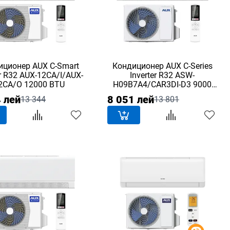
иционер AUX C-Smart
Кондиционер AUX C-Series
er R32 AUX-12CA/I/AUX-
Inverter R32 ASW-
2CA/O 12000 BTU
H09B7A4/CAR3DI-D3 9000
BTU
 лей
8 051 лей
13 344
13 801