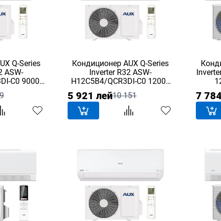
UX Q-Series
Кондиционер AUX Q-Series
Конд
32 ASW-
Inverter R32 ASW-
Invert
DI-C0 9000
H12C5B4/QCR3DI-C0 12000
1
BTU
5 921 лей
7 784
9
10 151