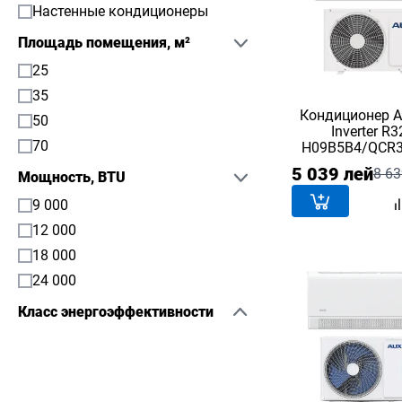
Настенные кондиционеры
Площадь помещения, м²
25
35
Кондиционер A
50
Inverter R
70
H09B5B4/QCR3
BTU
5 039 лей
8 63
Мощность, BTU
9 000
12 000
18 000
24 000
Класс энергоэффективности