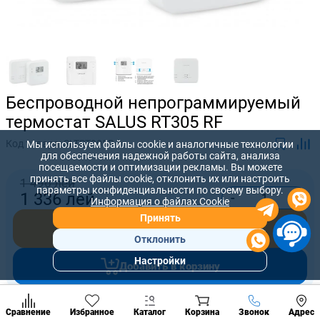
Беспроводной непрограммируемый
термостат SALUS RT305 RF
Код товара:
SLTRT305R
Мы используем файлы cookie и аналогичные технологии
для обеспечения надежной работы сайта, анализа
посещаемости и оптимизации рекламы. Вы можете
принять все файлы cookie, отклонить их или настроить
1 496 лей
параметры конфиденциальности по своему выбору.
-
+
1 336
лей
Информация о файлах Cookie
Принять
Купить сейчас
Отклонить
Настройки
Добавить в корзину
Популярны
разделы
Наст
Позвонить
Предложите нам свою цену, которую вы готовы заплатить за
Сравнение
Избранное
Каталог
Корзина
Звонок
Адрес
конд