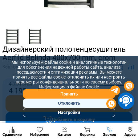
Дизайнерский полотенцесушитель
Aerfild Belinda 400x700 mm, crom
Мы используем файлы cookie и аналогичные технологии
Код товара:
ADRBB470C
для обеспечения надежной работы сайта, анализа
посещаемости и оптимизации рекламы. Вы можете
принять все файлы cookie, отклонить их или настроить
параметры конфиденциальности по своему выбору.
4 791 лей
Информация о файлах Cookie
-
+
4 192
лей
Принять
Купить сейчас
Отклонить
Настройки
Популярны
Добавить в корзину
разделы
Наст
Позвонить
Сравнение
Избранное
Каталог
Корзина
Звонок
Адрес
конд