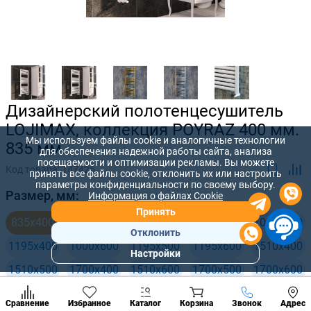
Дизайнерский полотенцесушитель
LOJIMAX, коллекция POYRAZ 400 мм.
Мы используем файлы cookie и аналогичные технологии
835 мм.
для обеспечения надежной работы сайта, анализа
посещаемости и оптимизации рекламы. Вы можете
Код товара:
147426
принять все файлы cookie, отклонить их или настроить
параметры конфиденциальности по своему выбору.
Размер, мм:
Информация о файлах Cookie
Принять
835x400
835x500
835x600
1000x400
1000x500
Отклонить
1195x400
1000x600
1195x500
1195x600
1510x400
Настройки
Популярны
1510x500
1700x400
1510x600
1700x500
1700x600
разделы
Наст
Позвонить
Сравнение
Избранное
Каталог
Корзина
Звонок
Адрес
конд