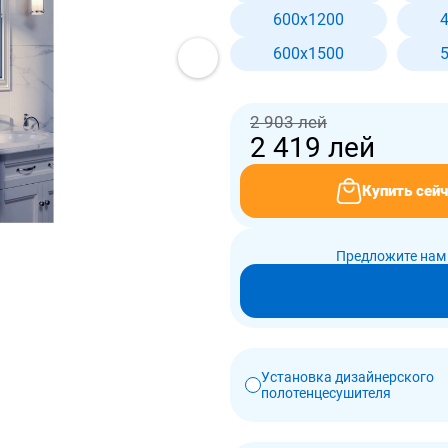
600x1200
600x1500
2 903 лей
2 419
лей
Купить сейч
Предложите нам 
Установка дизайнерского
полотенцесушителя