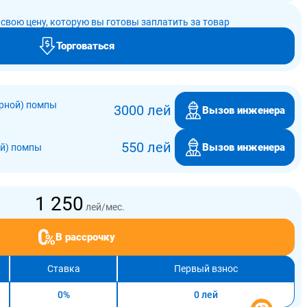
свою цену, которую вы готовы заплатить за товар
Торговаться
рной) помпы
3000 лей
Вызов инженера
550 лей
Вызов инженера
ой) помпы
1 250
лей/мес.
В рассрочку
Ставка
Первый взнос
0%
0 лей