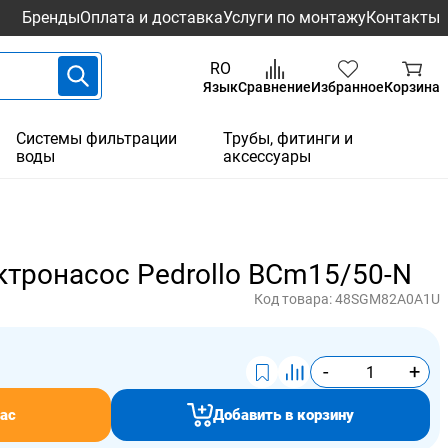
Бренды
Оплата и доставка
Услуги по монтажу
Контакты
RO
Язык
Сравнение
Избранное
Корзина
Системы фильтрации
Трубы, фитинги и
воды
аксессуары
тронасос Pedrollo BCm15/50-N
Код товара:
48SGM82A0A1U
-
+
ас
Добавить в корзину