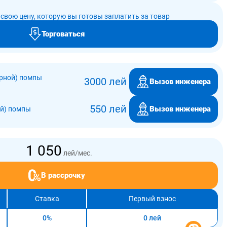
свою цену, которую вы готовы заплатить за товар
Торговаться
рной) помпы
3000 лей
Вызов инженера
550 лей
Вызов инженера
ой) помпы
1 050
лей/мес.
В рассрочку
Ставка
Первый взнос
0%
0 лей