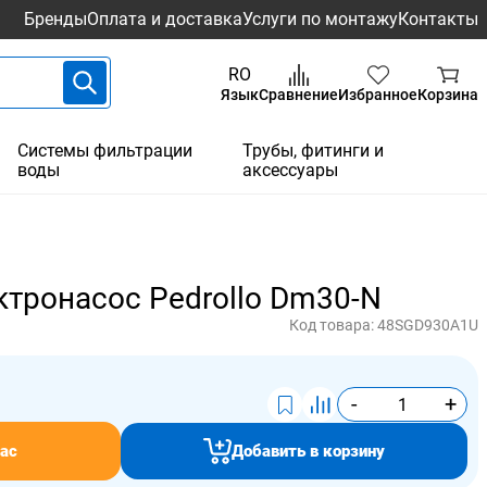
Бренды
Оплата и доставка
Услуги по монтажу
Контакты
RO
Язык
Сравнение
Избранное
Корзина
Системы фильтрации
Трубы, фитинги и
воды
аксессуары
тронасос Pedrollo Dm30-N
Код товара:
48SGD930A1U
-
+
ас
Добавить в корзину