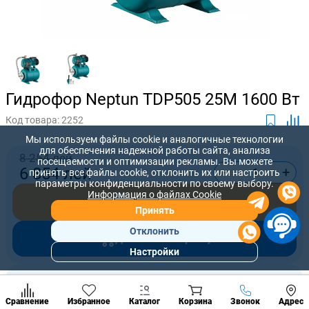
Гидрофор Neptun TDP505 25M 1600 Вт
Код товара:
2252
Мы используем файлы cookie и аналогичные технологии
для обеспечения надежной работы сайта, анализа
8 254 лей
посещаемости и оптимизации рекламы. Вы можете
-
+
6 854
лей
принять все файлы cookie, отклонить их или настроить
параметры конфиденциальности по своему выбору.
Информация о файлах Cookie
Купить сейчас
Принять
Отклонить
Добавить в корзину
Настройки
Популярны
разделы
Предложите нам свою цену, которую вы готовы заплатить за
Наст
товар
Позвонить
Сравнение
Избранное
Каталог
Корзина
Звонок
Адрес
конд