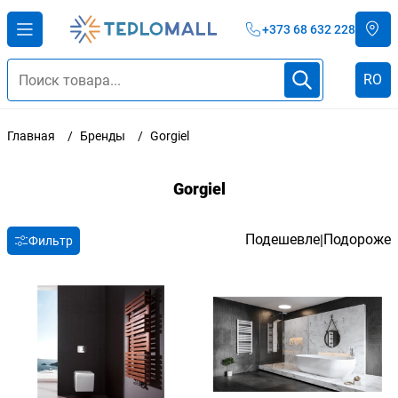
+373 68 632 228
RO
Главная
Бренды
Gorgiel
Gorgiel
Подешевле
Подороже
|
Фильтр