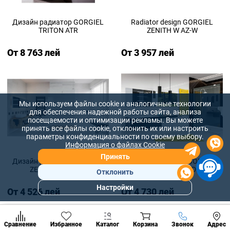
Дизайн радиатор GORGIEL
Radiator design GORGIEL
TRITON ATR
ZENITH W AZ-W
От 8 763 лей
От 3 957 лей
Мы используем файлы cookie и аналогичные технологии
для обеспечения надежной работы сайта, анализа
посещаемости и оптимизации рекламы. Вы можете
принять все файлы cookie, отклонить их или настроить
параметры конфиденциальности по своему выбору.
Информация о файлах Cookie
Принять
Дизайн радиатор GORGIEL
Дизайн радиатор GORGIEL
ZENITH DR AZ-DR
ZENITH DR/P AZ-DR/P
Отклонить
Настройки
От 4 526 лей
От 4 730 лей
Популярны
разделы
Наст
Позвонить
Сравнение
Избранное
Каталог
Корзина
Звонок
Адрес
конд