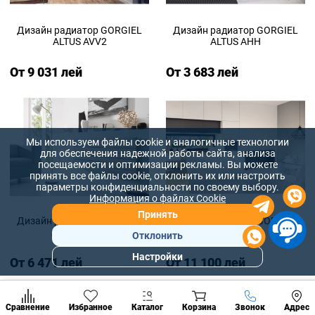
Дизайн радиатор GORGIEL
Дизайн радиатор GORGIEL
ALTUS AVV2
ALTUS AHH
От 9 031 лей
От 3 683 лей
Мы используем файлы cookie и аналогичные технологии
для обеспечения надежной работы сайта, анализа
посещаемости и оптимизации рекламы. Вы можете
принять все файлы cookie, отклонить их или настроить
параметры конфиденциальности по своему выбору.
Информация о файлах Cookie
Принять
Дизайн радиатор GORGIEL
Дизайн радиатор GORGIEL
ALTUS AHH2
ALTUS AHV2
Отклонить
Настройки
От 6 471 лей
От 11 100 лей
Популярны
разделы
Наст
Позвонить
Сравнение
Избранное
Каталог
Корзина
Звонок
Адрес
конд