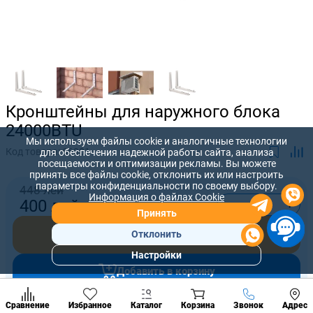
Кронштейны для наружного блока
24000BTU
Мы используем файлы cookie и аналогичные технологии
Код товара:
66001
для обеспечения надежной работы сайта, анализа
посещаемости и оптимизации рекламы. Вы можете
принять все файлы cookie, отклонить их или настроить
параметры конфиденциальности по своему выбору.
448 лей
Информация о файлах Cookie
-
+
400
лей
Принять
Купить сейчас
Отклонить
Настройки
Популярны
Добавить в корзину
разделы
Наст
Позвонить
Сравнение
Избранное
Каталог
Корзина
Звонок
Адрес
конд