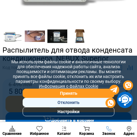
Распылитель для отвода конденсата
кондиционера, NEBUX Superior
Мы используем файлы cookie и аналогичные технологии
для обеспечения надежной работы сайта, анализа
Код товара:
592110
посещаемости и оптимизации рекламы. Вы можете
принять все файлы cookie, отклонить их или настроить
параметры конфиденциальности по своему выбору.
6 496 лей
Информация о файлах Cookie
-
+
5 800
лей
Принять
Отклонить
Купить сейчас
Настройки
Популярны
Добавить в корзину
разделы
Наст
Позвонить
Сравнение
Избранное
Каталог
Корзина
Звонок
Адрес
конд