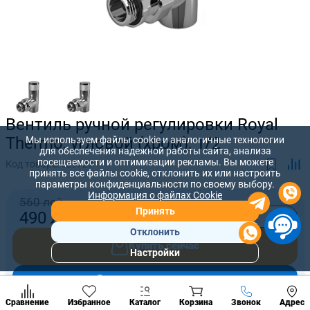
Вентиль ручной регулировки Royal
Thermo, угловой (хром), 1/2
Мы используем файлы cookie и аналогичные технологии
для обеспечения надежной работы сайта, анализа
посещаемости и оптимизации рекламы. Вы можете
Код товара:
es9727
принять все файлы cookie, отклонить их или настроить
параметры конфиденциальности по своему выбору.
Информация о файлах Cookie
560 лей
Принять
-
+
490
лей
Отклонить
Купить сейчас
Настройки
Популярны
разделы
Добавить в корзину
Наст
Позвонить
Сравнение
Избранное
Каталог
Корзина
Звонок
Адрес
конд