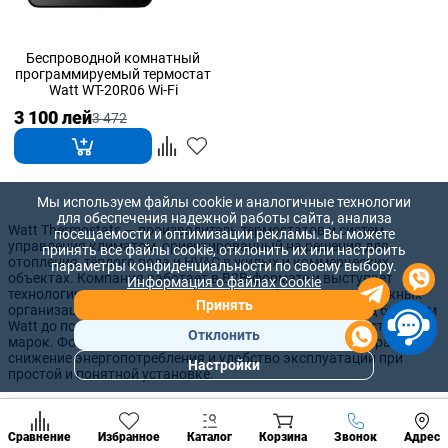
Беспроводной комнатный
программируемый термостат
Watt WT-20R06 Wi-Fi
3 100 лей
3 472
Мы используем файлы cookie и аналогичные технологии
для обеспечения надежной работы сайта, анализа
Watt Thermostats — производитель термостатов и систем
посещаемости и оптимизации рекламы. Вы можете
управления климатом, ориентированный на решения для
принять все файлы cookie, отклонить их или настроить
отопления, тёплого пола и HVAC в жилых и коммерческих
параметры конфиденциальности по своему выбору.
объектах. Компания работает в B2B-формате и выступает
Информация о файлах Cookie
технологическим партнёром для дистрибьюторов, монтажных
Принять
организаций и девелоперов: от серийных устройств под брендом
Watt до полного цикла OEM/ODM-производства для частных
Отклонить
марок. Фокус бренда — стабильное поддержание температуры,
снижение энергопотребления и удобство эксплуатации при
Настройки
простой и понятной установке.
Популярны
разделы
Наст
Ассортимент Watt включает механические термостаты для
Позвонить
Сравнение
Избранное
Каталог
Корзина
Звонок
Адрес
конд
базовых задач, электронные комнатные модели с точной