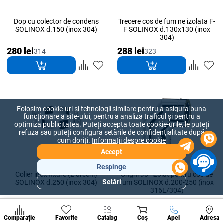
Dop cu colector de condens
Trecere cos de fum ne izolata F-
SOLINOX d.150 (inox 304)
F SOLINOX d.130x130 (inox
304)
280 lei
288 lei
314
323
Folosim cookie-uri și tehnologii similare pentru a asigura buna
funcționare a site-ului, pentru a analiza traficul și pentru a
optimiza publicitatea. Puteți accepta toate cookie-urile, le puteți
refuza sau puteți configura setările de confidențialitate după
cum doriți.
Informații despre cookie
Accept
Respinge
Colier inox fixare (2 urechi)
Unghi 90° izolat pentru cos de
Setări
SOLINOX d.250 (inox 304)
fum SOLINOX d.200-250 (inox
Secțiuni
316L/304)
populare
288 lei
288 lei
323
323
Condi
A suna
Comparație
Favorite
Catalog
Coș
Apel
Adresa
de per