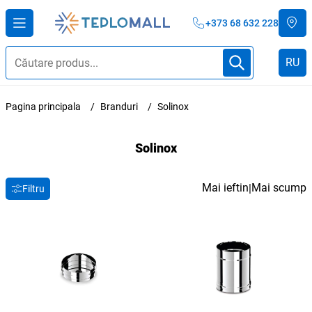
+373 68 632 228
RU
Pagina principala
Branduri
Solinox
Solinox
Mai ieftin
Mai scump
|
Filtru