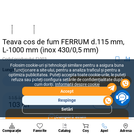
Teava cos de fum FERRUM d.115 mm,
L-1000 mm (inox 430/0,5 mm)
Codul produsului:
f1003
Folosim cookie-uri și tehnologii similare pentru a asigura buna
Lungime, mm:
funcționare a site-ului, pentru a analiza traficul și pentru a
optimiza publicitatea. Puteți accepta toate cookie-urile, le puteți
refuza sau puteți configura setările de confidențialitate după
250
1000
cum doriți.
Informații despre cookie
Accept
115 lei
Respinge
-
+
103
lei
Setări
Secțiuni
Cumpără acum
populare
Condi
A suna
Comparație
Favorite
Catalog
Coș
Apel
Adresa
de per
Adaugă în coș