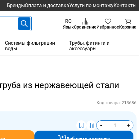
Бренды
Оплата и доставка
Услуги по монтажу
Контакты
RO
Язык
Сравнение
Избранное
Корзина
Системы фильтрации
Трубы, фитинги и
воды
аксессуары
труба из нержавеющей стали
Код товара:
213686
-
+
ас
Добавить в корзину