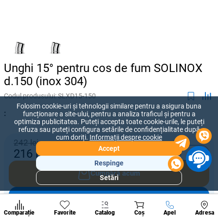
Unghi 15° pentru cos de fum SOLINOX
d.150 (inox 304)
Codul produsului:
SLXD15-150
Folosim cookie-uri și tehnologii similare pentru a asigura buna
:
funcționare a site-ului, pentru a analiza traficul și pentru a
optimiza publicitatea. Puteți accepta toate cookie-urile, le puteți
refuza sau puteți configura setările de confidențialitate după
cum doriți.
Informații despre cookie
242 lei
Accept
-
+
216
lei
Respinge
Cumpără acum
Setări
Secțiuni
populare
Adaugă în coș
Condi
A suna
Comparație
Favorite
Catalog
Coș
Apel
Adresa
de per