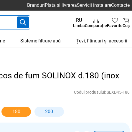
Branduri
Plata și livrarea
Servicii instalare
Contacte
RU
Limba
Comparație
Favorite
Coș
une
Sisteme filtrare apă
Țevi, fitinguri și accesorii
 cos de fum SOLINOX d.180 (inox
Codul produsului:
SLXD45-180
180
200