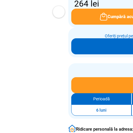
264
lei
Cumpără ac
Oferiți prețul p
Perioadă
6 luni
Ridicare personală la adresa