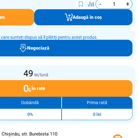
-
+
um
Adaugă în coș
e care sunteți dispus să îl plătiți pentru acest produs.
Negociază
49
lei/lună
În rate
Dobândă
Prima rată
0%
0 lei
:
Chișinău, str. Burebista 110