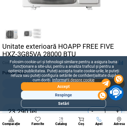
Unitate exterioară HOAPP FREE FIVE
HXZ-3G85VA 28000 BTU
Folosim cookie-uri și tehnologii similare pentru a asigura buna
Codul produsului:
27747
funcționare a site-ului, pentru a analiza traficul și pentru a
optimiza publicitatea. Puteți accepta toate cookie-urile, le puteți
Putere, BTU:
refuza sau puteți configura setările de confidențialitate după
cum doriți.
Informații despre cookie
18 000
28 000
Accept
36 000
42 000
Respinge
Setări
Secțiuni
-
+
23 290
lei
populare
Condi
Cumpără acum
A suna
Comparație
Favorite
Catalog
Coș
Apel
Adresa
de per