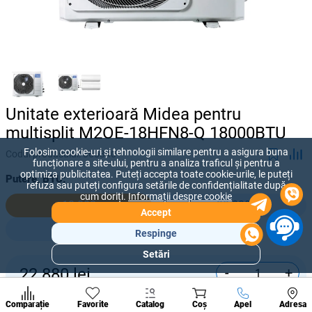
Unitate exterioară Midea pentru
multisplit M2OE-18HFN8-Q 18000BTU
Folosim cookie-uri și tehnologii similare pentru a asigura buna
Codul produsului:
365340
funcționare a site-ului, pentru a analiza traficul și pentru a
optimiza publicitatea. Puteți accepta toate cookie-urile, le puteți
Putere, BTU:
refuza sau puteți configura setările de confidențialitate după
cum doriți.
Informații despre cookie
18 000
28 000
Accept
42 000
Respinge
Setări
Secțiuni
-
+
22 880
lei
populare
Condi
Cumpără acum
A suna
Comparație
Favorite
Catalog
Coș
Apel
Adresa
de per