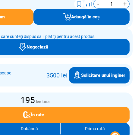
-
+
um
Adaugă în coș
e care sunteți dispus să îl plătiți pentru acest produs.
Negociază
osoape
3500 lei
Solicitare unui inginer
195
lei/lună
În rate
Dobândă
Prima rată