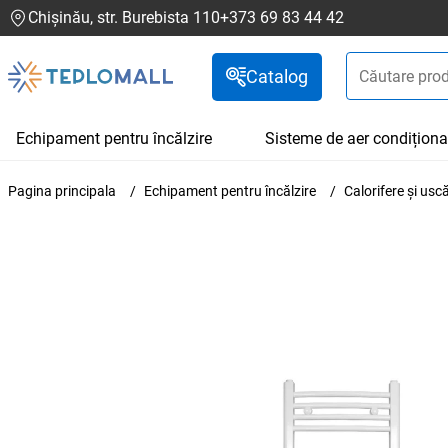
Chișinău, str. Burebista 110
+373 69 83 44 42
Catalog
Echipament pentru încălzire
Sisteme de aer condiționa
Pagina principala
Echipament pentru încălzire
Calorifere și us