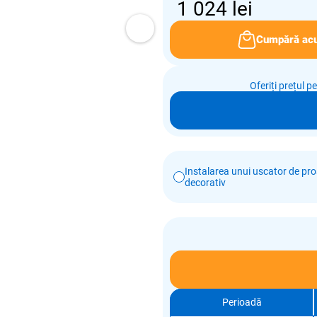
1 024
lei
Cumpără ac
Oferiți prețul p
Instalarea unui uscator de pr
decorativ
Perioadă