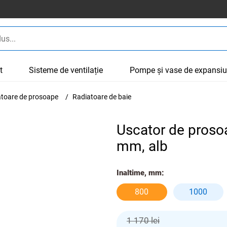
t
Sisteme de ventilație
Pompe și vase de expansi
cătoare de prosoape
Radiatoare de baie
Uscator de proso
mm, alb
Inaltime, mm:
800
1000
1 170 lei