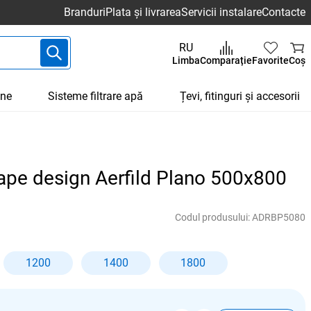
Branduri
Plata și livrarea
Servicii instalare
Contacte
RU
Limba
Comparație
Favorite
Coș
une
Sisteme filtrare apă
Țevi, fitinguri și accesorii
ape design Aerfild Plano 500x800
Codul produsului:
ADRBP5080
1200
1400
1800