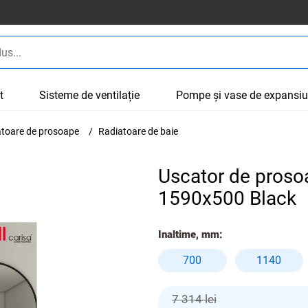
t
Sisteme de ventilație
Pompe și vase de expansi
cătoare de prosoape
Radiatoare de baie
Uscator de proso
1590x500 Black
Inaltime, mm:
700
1140
7 314 lei