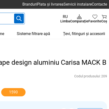
Branduri
Plata și livrarea
Servicii instalare
Contacte
RU
Limba
Comparație
Favorite
Coș
une
Sisteme filtrare apă
Țevi, fitinguri și accesorii
ape design aluminiu Carisa MACK B
Codul produsului:
209
1590