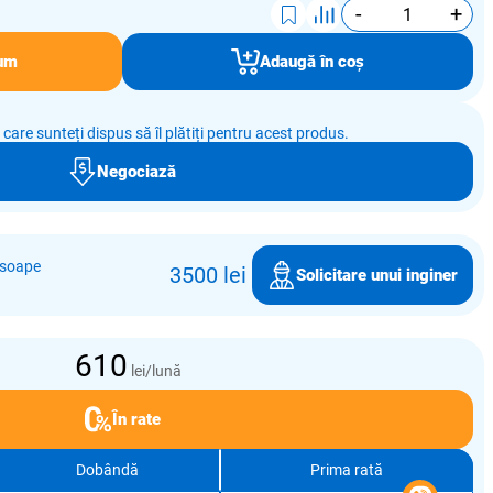
-
+
um
Adaugă în coș
e care sunteți dispus să îl plătiți pentru acest produs.
Negociază
osoape
3500 lei
Solicitare unui inginer
610
lei/lună
În rate
Dobândă
Prima rată