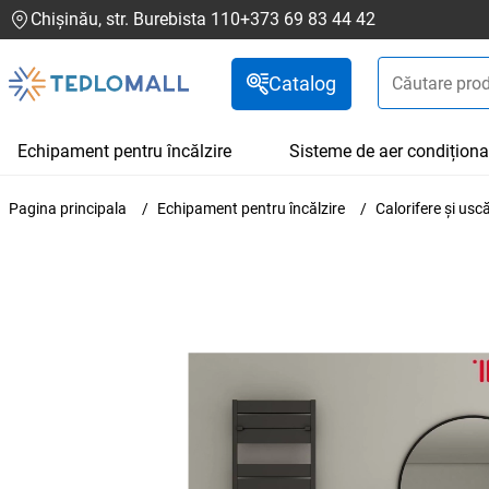
Chișinău, str. Burebista 110
+373 69 83 44 42
Catalog
Echipament pentru încălzire
Sisteme de aer condiționa
Pagina principala
Echipament pentru încălzire
Calorifere și us