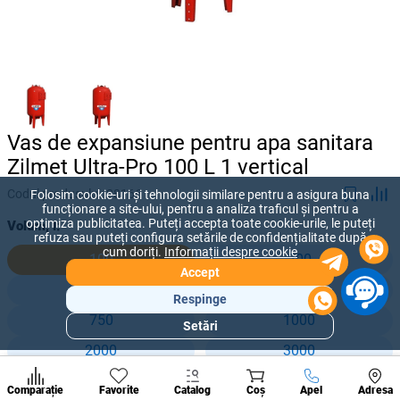
Vas de expansiune pentru apa sanitara
Zilmet Ultra-Pro 100 L 1 vertical
Codul produsului:
28166
Folosim cookie-uri și tehnologii similare pentru a asigura buna
funcționare a site-ului, pentru a analiza traficul și pentru a
optimiza publicitatea. Puteți accepta toate cookie-urile, le puteți
Volum, l:
refuza sau puteți configura setările de confidențialitate după
cum doriți.
Informații despre cookie
100
200
Accept
300
500
Respinge
750
1000
Setări
Secțiuni
2000
3000
populare
Condi
A suna
Comparație
Favorite
Catalog
Coș
Apel
Adresa
de per