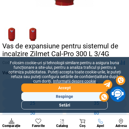
Vas de expansiune pentru sistemul de
incalzire Zilmet Cal-Pro 300 L 3/4G
Codul produsului:
55337
Folosim cookie-uri și tehnologii similare pentru a asigura buna
funcționare a site-ului, pentru a analiza traficul și pentru a
optimiza publicitatea. Puteți accepta toate cookie-urile, le puteți
Volum, l:
refuza sau puteți configura setările de confidențialitate după
cum doriți.
Informații despre cookie
4
8
Accept
12
18
Respinge
25
35
Setări
Secțiuni
50
80
populare
100
200
Condi
A suna
Comparație
Favorite
Catalog
Coș
Apel
Adresa
de per