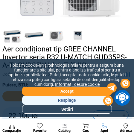
Aer condiționat tip GREE CHANNEL
Invertor seria R32 U-MATCH GUD35PS-
A-T+GUD35W-HhA-T (24K)
Folosim cookie-uri și tehnologii similare pentru a asigura buna
funcționare a site-ului, pentru a analiza traficul și pentru a
Codul produsului:
515155
optimiza publicitatea. Puteți accepta toate cookie-urile, le puteți
refuza sau puteți configura setările de confidențialitate după
cum doriți.
Informații despre cookie
Putere, BTU:
Accept
12 000
18 000
Respinge
Setări
Secțiuni
-
+
22 100
lei
populare
Condi
Cumpără acum
A suna
Comparație
Favorite
Catalog
Coș
Apel
Adresa
de per