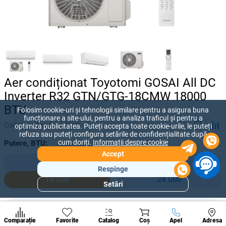
Aer condiționat Toyotomi GOSAI All DC
Inverter R32 GTN/GTG-18CMW 18000
BTU
Folosim cookie-uri și tehnologii similare pentru a asigura buna
funcționare a site-ului, pentru a analiza traficul și pentru a
Codul produsului:
28222
optimiza publicitatea. Puteți accepta toate cookie-urile, le puteți
refuza sau puteți configura setările de confidențialitate după
cum doriți.
Informații despre cookie
Putere, BTU:
Accept
9 000
12 000
Respinge
18 000
24 000
Setări
Secțiuni
populare
25 800 lei
Condi
-
+
21 500
lei
A suna
Comparație
Favorite
Catalog
Coș
Apel
Adresa
de per