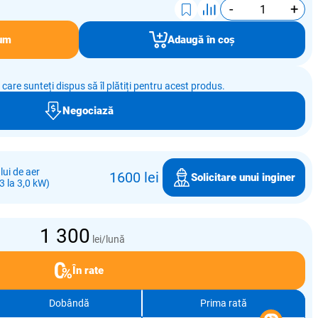
-
+
um
Adaugă în coș
e care sunteți dispus să îl plătiți pentru acest produs.
Negociază
ui de aer
1600 lei
Solicitare unui inginer
3 la 3,0 kW)
1 300
lei/lună
În rate
Dobândă
Prima rată