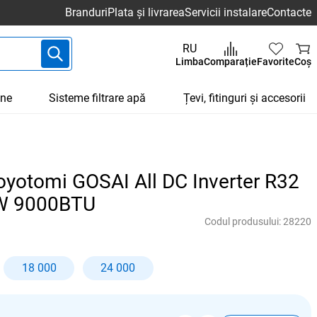
Branduri
Plata și livrarea
Servicii instalare
Contacte
RU
Limba
Comparație
Favorite
Coș
une
Sisteme filtrare apă
Țevi, fitinguri și accesorii
oyotomi GOSAI All DC Inverter R32
W 9000BTU
Codul produsului:
28220
18 000
24 000