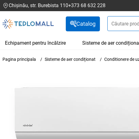
Chișinău, str. Burebista 110
+373 68 632 228
Catalog
Echipament pentru încălzire
Sisteme de aer condiționa
Pagina principala
Sisteme de aer condiționat
Conditionere de u