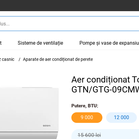
t
Sisteme de ventilație
Pompe și vase de expansi
z casnic
Aparate de aer condiționat de perete
Aer condiționat T
GTN/GTG-09CM
Putere, BTU:
9 000
12 000
15 600 lei