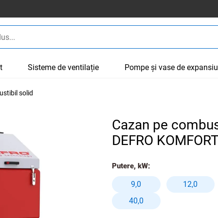
t
Sisteme de ventilație
Pompe și vase de expansi
tibil solid
Cazan pe combust
DEFRO KOMFORT 
Putere, kW:
9,0
12,0
40,0