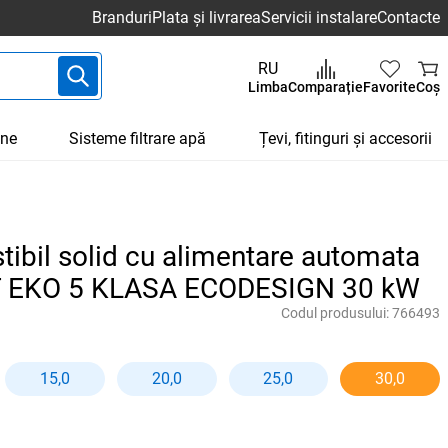
Branduri
Plata și livrarea
Servicii instalare
Contacte
RU
Limba
Comparație
Favorite
Coș
une
Sisteme filtrare apă
Țevi, fitinguri și accesorii
ibil solid cu alimentare automata
EKO 5 KLASA ECODESIGN 30 kW
Codul produsului:
766493
15,0
20,0
25,0
30,0