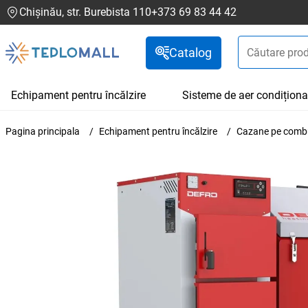
Chișinău, str. Burebista 110
+373 69 83 44 42
Catalog
Echipament pentru încălzire
Sisteme de aer condiționa
Pagina principala
Echipament pentru încălzire
Cazane pe combus