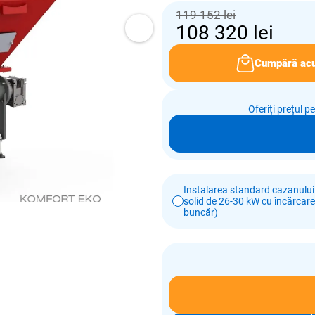
119 152 lei
108 320
lei
Cumpără ac
Oferiți prețul p
Instalarea standard cazanului
solid de 26-30 kW cu încărcar
buncăr)