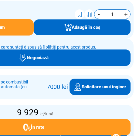
-
+
um
Adaugă în coș
e care sunteți dispus să îl plătiți pentru acest produs.
Negociază
 pe combustibil
7000 lei
Solicitare unui inginer
e automata (cu
9 929
lei/lună
În rate