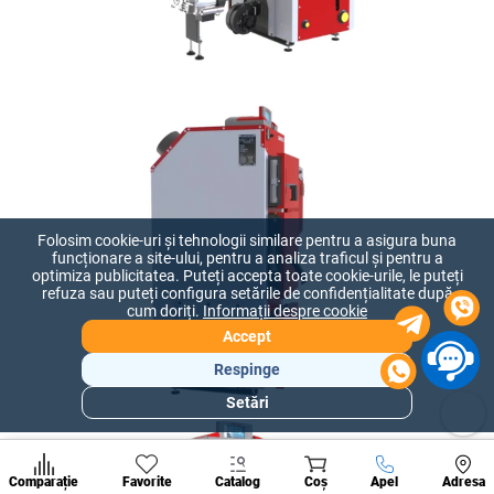
Folosim cookie-uri și tehnologii similare pentru a asigura buna
funcționare a site-ului, pentru a analiza traficul și pentru a
optimiza publicitatea. Puteți accepta toate cookie-urile, le puteți
refuza sau puteți configura setările de confidențialitate după
cum doriți.
Informații despre cookie
Accept
Respinge
Setări
Secțiuni
populare
Condi
A suna
Comparație
Favorite
Catalog
Coș
Apel
Adresa
de per