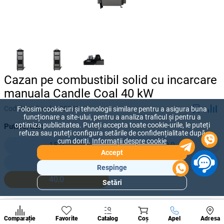
Cazan pe combustibil solid cu incarcare
manuala Candle Coal 40 kW
Codul produsului:
35900
Folosim cookie-uri și tehnologii similare pentru a asigura buna
funcționare a site-ului, pentru a analiza traficul și pentru a
optimiza publicitatea. Puteți accepta toate cookie-urile, le puteți
Putere, kW:
refuza sau puteți configura setările de confidențialitate după
cum doriți.
Informații despre cookie
15,0
20,0
Accept
25,0
30,0
Respinge
40,0
Setări
Secțiuni
populare
38 092 lei
Condi
-
+
31 630
lei
A suna
Comparație
Favorite
Catalog
Coș
Apel
Adresa
de per