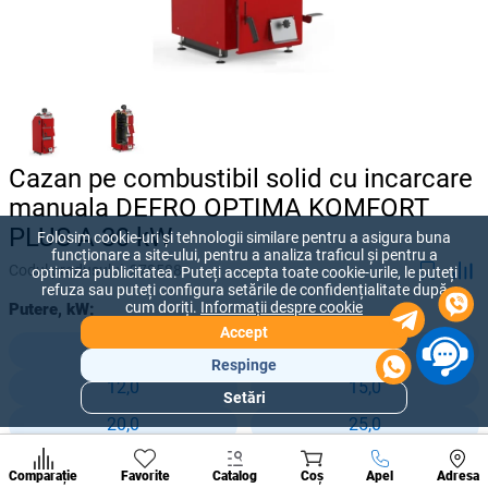
Cazan pe combustibil solid cu incarcare
manuala DEFRO OPTIMA KOMFORT
PLUS A 30 kW
Folosim cookie-uri și tehnologii similare pentru a asigura buna
funcționare a site-ului, pentru a analiza traficul și pentru a
Codul produsului:
278588
optimiza publicitatea. Puteți accepta toate cookie-urile, le puteți
refuza sau puteți configura setările de confidențialitate după
cum doriți.
Informații despre cookie
Putere, kW:
Accept
8,0
10,0
Respinge
12,0
15,0
Setări
Secțiuni
20,0
25,0
populare
30,0
35,0
Condi
A suna
Comparație
Favorite
Catalog
Coș
Apel
Adresa
de per