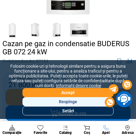
Cazan pe gaz in condensatie BUDERUS
GB 072 24 kW
Codul produsului:
87154
Folosim cookie-uri și tehnologii similare pentru a asigura buna
funcționare a site-ului, pentru a analiza traficul și pentru a
optimiza publicitatea. Puteți accepta toate cookie-urile, le puteți
23 980 lei
refuza sau puteți configura setările de confidențialitate după
-
+
21 800
lei
cum doriți.
Informații despre cookie
Accept
Cumpără acum
Respinge
Setări
Adaugă în coș
Secțiuni
populare
Condi
A suna
Oferiți prețul pe care sunteți dispus să îl plătiți pentru acest produs.
Comparație
Favorite
Catalog
Coș
Apel
Adresa
de per