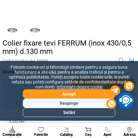
Colier fixare tevi FERRUM (inox 430/0,5
mm) d.130 mm
Codul produsului:
f4906
Folosim cookie-uri și tehnologii similare pentru a asigura buna
Diametru interior, mm:
funcționare a site-ului, pentru a analiza traficul și pentru a
optimiza publicitatea. Puteți accepta toate cookie-urile, le puteți
refuza sau puteți configura setările de confidențialitate după
115
130
cum doriți.
Informații despre cookie
150
180
Accept
Respinge
210
280
Setări
Secțiuni
populare
120 lei
-
+
107
lei
Condi
A suna
Comparație
Favorite
Catalog
Coș
Apel
Adresa
de per