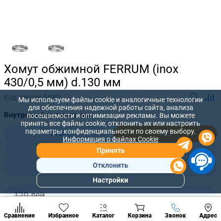
Хомут обжимной FERRUM (inox
430/0,5 мм) d.130 мм
Код товара:
f4906
Мы используем файлы cookie и аналогичные технологии
для обеспечения надежной работы сайта, анализа
Внутренний диаметр, мм:
посещаемости и оптимизации рекламы. Вы можете
принять все файлы cookie, отклонить их или настроить
параметры конфиденциальности по своему выбору.
115
130
Информация о файлах Cookie
150
180
Принять
Отклонить
210
280
Настройки
Популярны
разделы
120 лей
-
+
107
лей
Наст
Позвонить
Сравнение
Избранное
Каталог
Корзина
Звонок
Адрес
конд