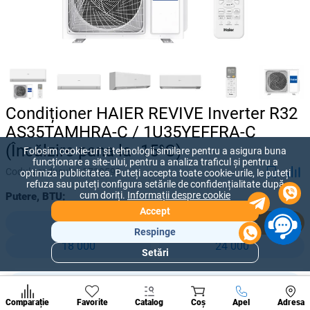
Condiționer HAIER REVIVE Inverter R32
AS35TAMHRA-C / 1U35YEFFRA-C
(Încălzire pana la -15°C)
Folosim cookie-uri și tehnologii similare pentru a asigura buna
funcționare a site-ului, pentru a analiza traficul și pentru a
Codul produsului:
1719591
optimiza publicitatea. Puteți accepta toate cookie-urile, le puteți
refuza sau puteți configura setările de confidențialitate după
cum doriți.
Informații despre cookie
Putere, BTU:
Accept
9 000
12 000
Respinge
18 000
24 000
Setări
Secțiuni
populare
8 280 lei
Condi
-
+
6 200
lei
A suna
Comparație
Favorite
Catalog
Coș
Apel
Adresa
de per