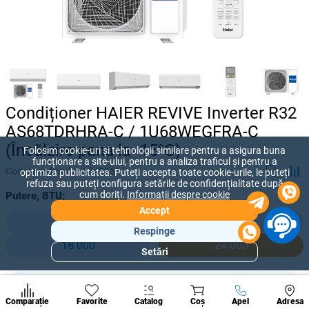
Condiționer HAIER REVIVE Inverter R32
AS68TDRHRA-C / 1U68WEGFRA-C
(Încălzire pana la -15°C)
Folosim cookie-uri și tehnologii similare pentru a asigura buna
funcționare a site-ului, pentru a analiza traficul și pentru a
Codul produsului:
1749151
optimiza publicitatea. Puteți accepta toate cookie-urile, le puteți
refuza sau puteți configura setările de confidențialitate după
cum doriți.
Informații despre cookie
Putere, BTU:
Accept
9 000
12 000
Respinge
18 000
24 000
Setări
Secțiuni
populare
15 480 lei
Condi
-
+
11 900
lei
A suna
Comparație
Favorite
Catalog
Coș
Apel
Adresa
de per