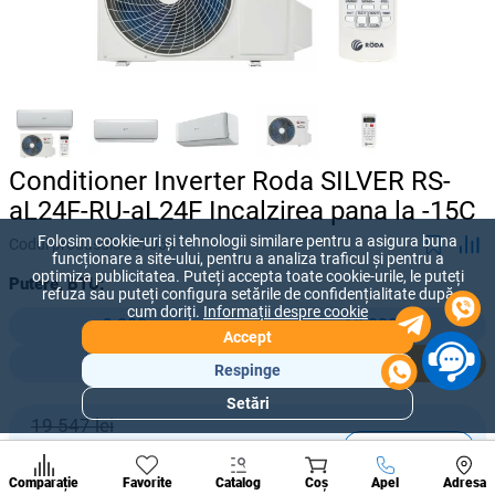
Conditioner Inverter Roda SILVER RS-
aL24F-RU-aL24F Incalzirea pana la -15C
Folosim cookie-uri și tehnologii similare pentru a asigura buna
Codul produsului:
27069
funcționare a site-ului, pentru a analiza traficul și pentru a
optimiza publicitatea. Puteți accepta toate cookie-urile, le puteți
Putere, BTU:
refuza sau puteți configura setările de confidențialitate după
cum doriți.
Informații despre cookie
9 000
12 000
Accept
18 000
24 000
Respinge
Setări
Secțiuni
19 547 lei
populare
-
+
13 031
lei
Condi
A suna
Comparație
Favorite
Catalog
Coș
Apel
Adresa
de per