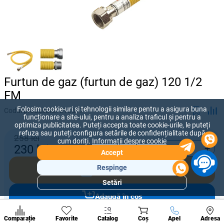
Furtun de gaz (furtun de gaz) 120 1/2
FM
Folosim cookie-uri și tehnologii similare pentru a asigura buna
Codul produsului:
213677
funcționare a site-ului, pentru a analiza traficul și pentru a
optimiza publicitatea. Puteți accepta toate cookie-urile, le puteți
refuza sau puteți configura setările de confidențialitate după
258 lei
cum doriți.
Informații despre cookie
-
+
230
lei
Accept
Respinge
Cumpără acum
Setări
Secțiuni
Adaugă în coș
populare
Condi
A suna
Comparație
Favorite
Catalog
Coș
Apel
Adresa
de per